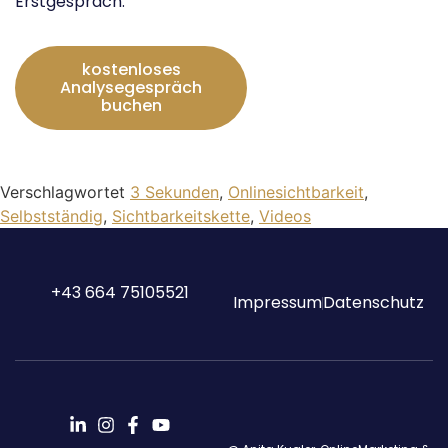
Erstgespräch.
kostenloses
Analysegespräch
buchen
Verschlagwortet
3 Sekunden
,
Onlinesichtbarkeit
,
Selbstständig
,
Sichtbarkeitskette
,
Videos
+43 664 75105521
Impressum
Datenschutz