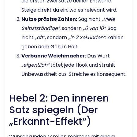
die ersten zwei Sätze deiner Entwürfe.
Steige direkt da ein, wo es relevant wird.
Nutze präzise Zahlen:
Sag nicht
„viele
Selbstständige“
, sondern
„6 von 10“
. Sag
nicht
„oft“
, sondern
„in 3 Sekunden“
. Zahlen
geben dem Gehirn Halt.
Verbanne Weichmacher:
Das Wort
„eigentlich“
tötet jede Hook und strahlt
Unbewusstheit aus. Streiche es konsequent.
Hebel 2: Den inneren
Satz spiegeln (Der
„Erkannt-Effekt“)
Wunschkunden scrollen meistens mit einem